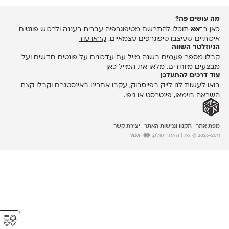
מה עושים פה?
כאן ב־
אאא
תוכלו להתרשם מטיפוגרפיה עברית רעננה ולרכוש פונטים
איכותיים שעיצבו טיפוגרפים עצמאיים.
קראו עוד
הניוזלטר השווה
קבלו מספר פעמים בשנה מייל עם עדכונים על פונטים חדשים ועל
מבצעים מיוחדים.
מלאו את המייל כאן
עוד דרכים להתעדכן
בואו לעשות לנו לייק ב
פייסבוק
, עקבו אחרינו ב
אינסטגרם
וקבלו קצת
השראה ב
וימאו
,
פינטרסט
או
גיפי
.
מפת אתר
תקנון ונגישות האתר
יצירת קשר
2026-2011 © אאא
| האתר סולק:
⚥︎