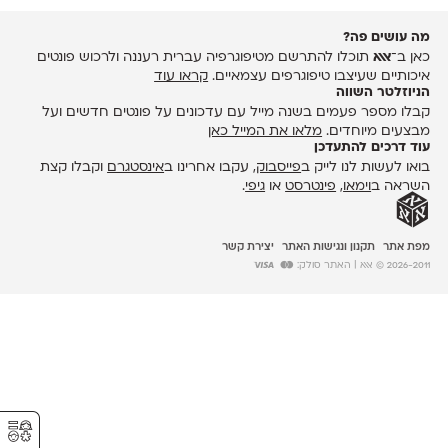
מה עושים פה?
כאן ב־
אאא
תוכלו להתרשם מטיפוגרפיה עברית רעננה ולרכוש פונטים
איכותיים שעיצבו טיפוגרפים עצמאיים.
קראו עוד
הניוזלטר השווה
קבלו מספר פעמים בשנה מייל עם עדכונים על פונטים חדשים ועל
מבצעים מיוחדים.
מלאו את המייל כאן
עוד דרכים להתעדכן
בואו לעשות לנו לייק ב
פייסבוק
, עקבו אחרינו ב
אינסטגרם
וקבלו קצת
השראה ב
וימאו
,
פינטרסט
או
גיפי
.
מפת אתר
תקנון ונגישות האתר
יצירת קשר
2026-2011 © אאא
| האתר סולק:
⚥︎