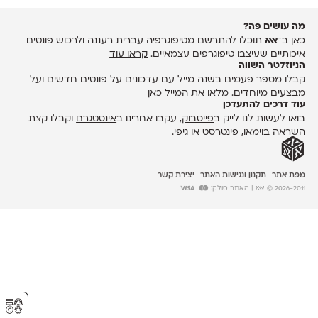
מה עושים פה?
כאן ב־
אאא
תוכלו להתרשם מטיפוגרפיה עברית רעננה ולרכוש פונטים
איכותיים שעיצבו טיפוגרפים עצמאיים.
קראו עוד
הניוזלטר השווה
קבלו מספר פעמים בשנה מייל עם עדכונים על פונטים חדשים ועל
מבצעים מיוחדים.
מלאו את המייל כאן
עוד דרכים להתעדכן
בואו לעשות לנו לייק ב
פייסבוק
, עקבו אחרינו ב
אינסטגרם
וקבלו קצת
השראה ב
וימאו
,
פינטרסט
או
גיפי
.
מפת אתר
תקנון ונגישות האתר
יצירת קשר
2026-2011 © אאא
| האתר סולק:
⚥︎