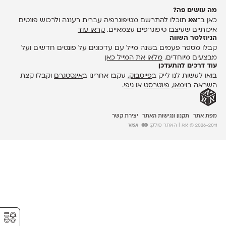
מה עושים פה?
כאן ב־
אאא
תוכלו להתרשם מטיפוגרפיה עברית רעננה ולרכוש פונטים
איכותיים שעיצבו טיפוגרפים עצמאיים.
קראו עוד
הניוזלטר השווה
קבלו מספר פעמים בשנה מייל עם עדכונים על פונטים חדשים ועל
מבצעים מיוחדים.
מלאו את המייל כאן
עוד דרכים להתעדכן
בואו לעשות לנו לייק ב
פייסבוק
, עקבו אחרינו ב
אינסטגרם
וקבלו קצת
השראה ב
וימאו
,
פינטרסט
או
גיפי
.
מפת אתר
תקנון ונגישות האתר
יצירת קשר
2026-2011 © אאא
| האתר סולק:
⚥︎