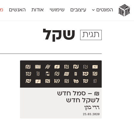
אות
אות
אות
אות
אות
הפונטים
עיצובים
שימושי
אודות
האנשים
מג
אות
אוונטה
אמביוולנטי קומפרסט
מוגרבי דיספל
אטלס
אמביוולנטי רחב
מוגרבי טקס
שקל
תגית
אינדקס
אנומליה
מכמורת
אינדקס מונו
אסימון דו־לשוני
מכמורת מעו
אלמוני
אפק
מקומי
אלמוני צר
בר־לב
נוילנד
אמביוולנטי נורמל
גלוריה
סטנגה
אמביוולנטי צר
לוי
סינופסיס
₪ – סמל חדש
לשקל חדש
דדי כהן
25.03.2020