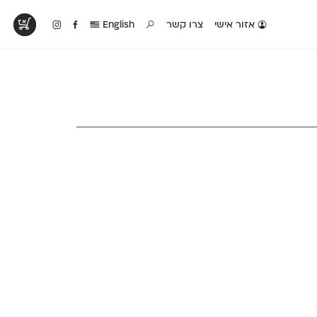
אזור אישי
צרו קשר
English
טים בפעולה
קטלוג להדפסה
טבלת השוואה
לראות עיצובים
לאלו שאוהבים לבחון
טבלה עם כל המאפיינים
פים שנעשו עם
פונטים על־גבי דף A4
של הפונטים שלנו זה
ונטים שלנו
לבן מולבן
לצד זה