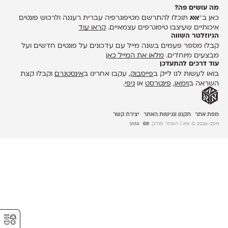
מה עושים פה?
כאן ב־
אאא
תוכלו להתרשם מטיפוגרפיה עברית רעננה ולרכוש פונטים
איכותיים שעיצבו טיפוגרפים עצמאיים.
קראו עוד
הניוזלטר השווה
קבלו מספר פעמים בשנה מייל עם עדכונים על פונטים חדשים ועל
מבצעים מיוחדים.
מלאו את המייל כאן
עוד דרכים להתעדכן
בואו לעשות לנו לייק ב
פייסבוק
, עקבו אחרינו ב
אינסטגרם
וקבלו קצת
השראה ב
וימאו
,
פינטרסט
או
גיפי
.
מפת אתר
תקנון ונגישות האתר
יצירת קשר
2026-2011 © אאא
| האתר סולק:
⚥︎