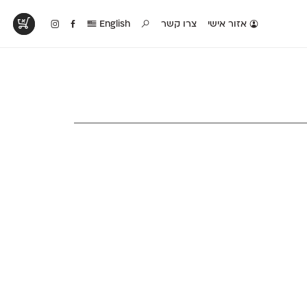
אזור אישי
צרו קשר
English
טים בפעולה
קטלוג להדפסה
טבלת השוואה
לראות עיצובים
לאלו שאוהבים לבחון
טבלה עם כל המאפיינים
פים שנעשו עם
פונטים על־גבי דף A4
של הפונטים שלנו זה
ונטים שלנו
לבן מולבן
לצד זה