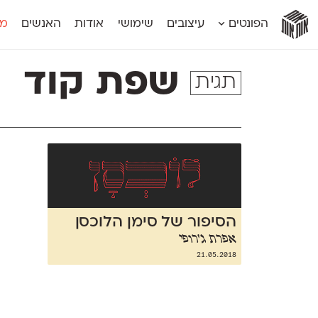
אות
אות
אות
אות
אות
הפונטים
עיצובים
שימושי
אודות
האנשים
מג
אות
אוונטה
אמביוולנטי קומפרסט
מוגרבי דיספל
אטלס
אמביוולנטי רחב
מוגרבי טקס
שפת קוד
תגית
אינדקס
אנומליה
מכמורת
אינדקס מונו
אסימון דו־לשוני
מכמורת מעו
אלמוני
אפק
מקומי
אלמוני צר
בר־לב
נוילנד
אמביוולנטי נורמל
גלוריה
סטנגה
אמביוולנטי צר
לוי
סינופסיס
הסיפור של סימן הלוכסן
אפרת ג'רופי
21.05.2018