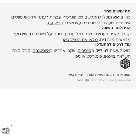
מה עושים פה?
כאן ב־
אאא
תוכלו להתרשם מטיפוגרפיה עברית רעננה ולרכוש פונטים
איכותיים שעיצבו טיפוגרפים עצמאיים.
קראו עוד
הניוזלטר השווה
קבלו מספר פעמים בשנה מייל עם עדכונים על פונטים חדשים ועל
מבצעים מיוחדים.
מלאו את המייל כאן
עוד דרכים להתעדכן
בואו לעשות לנו לייק ב
פייסבוק
, עקבו אחרינו ב
אינסטגרם
וקבלו קצת
השראה ב
וימאו
,
פינטרסט
או
גיפי
.
מפת אתר
תקנון ונגישות האתר
יצירת קשר
2026-2011 © אאא
| האתר סולק:
⚥︎