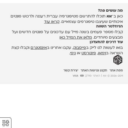
מה עושים פה?
כאן ב־
אאא
תוכלו להתרשם מטיפוגרפיה עברית רעננה ולרכוש פונטים
איכותיים שעיצבו טיפוגרפים עצמאיים.
קראו עוד
הניוזלטר השווה
קבלו מספר פעמים בשנה מייל עם עדכונים על פונטים חדשים ועל
מבצעים מיוחדים.
מלאו את המייל כאן
עוד דרכים להתעדכן
בואו לעשות לנו לייק ב
פייסבוק
, עקבו אחרינו ב
אינסטגרם
וקבלו קצת
השראה ב
וימאו
,
פינטרסט
או
גיפי
.
מפת אתר
תקנון ונגישות האתר
יצירת קשר
2026-2011 © אאא
| האתר סולק:
⚥︎