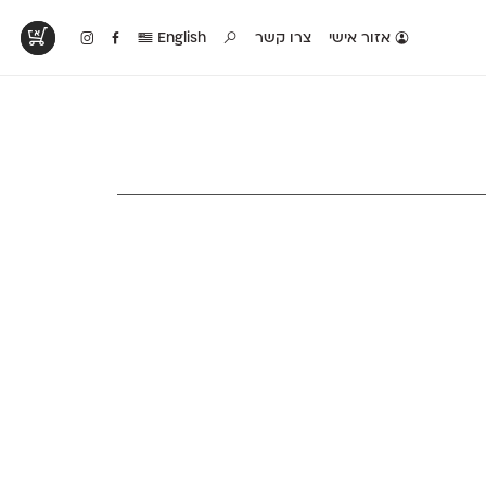
אזור אישי
צרו קשר
English
טים בפעולה
קטלוג להדפסה
טבלת השוואה
לראות עיצובים
לאלו שאוהבים לבחון
טבלה עם כל המאפיינים
פים שנעשו עם
פונטים על־גבי דף A4
של הפונטים שלנו זה
ונטים שלנו
לבן מולבן
לצד זה