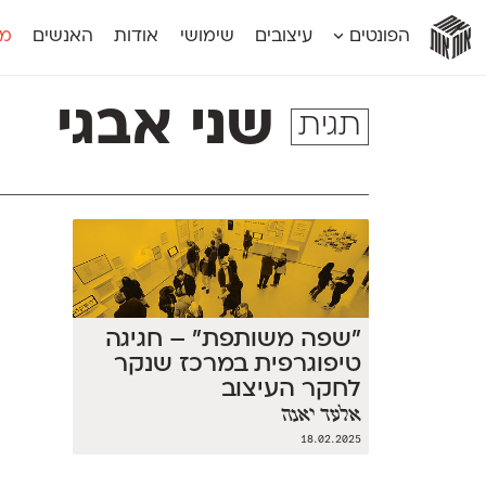
אות
אות
אות
אות
אות
הפונטים
עיצובים
שימושי
אודות
האנשים
מג
אות
אוונטה
אמביוולנטי קומפרסט
מוגרבי דיספל
אטלס
אמביוולנטי רחב
מוגרבי טקס
שני אבגי
תגית
אינדקס
אנומליה
מכמורת
אינדקס מונו
אסימון דו־לשוני
מכמורת מעו
אלמוני
אפק
מקומי
אלמוני צר
בר־לב
נוילנד
אמביוולנטי נורמל
גלוריה
סטנגה
אמביוולנטי צר
לוי
סינופסיס
״שפה משותפת״ – חגיגה
טיפוגרפית במרכז שנקר
לחקר העיצוב
אלעד יאנה
18.02.2025