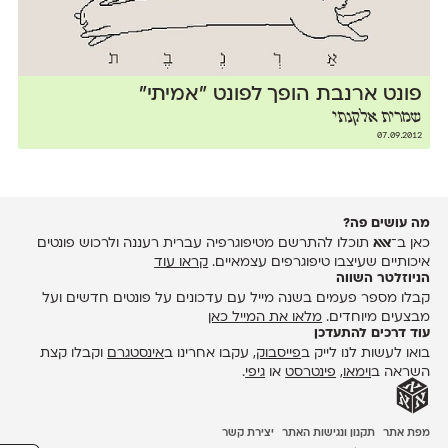
פונט ארנבת הופך לפונט ״אמיתי״
שמרית אלקנתי
07.09.2012
מה עושים פה?
כאן ב־
אאא
תוכלו להתרשם מטיפוגרפיה עברית רעננה ולרכוש פונטים
איכותיים שעיצבו טיפוגרפים עצמאיים.
קראו עוד
הניוזלטר השווה
קבלו מספר פעמים בשנה מייל עם עדכונים על פונטים חדשים ועל
מבצעים מיוחדים.
מלאו את המייל כאן
עוד דרכים להתעדכן
בואו לעשות לנו לייק ב
פייסבוק
, עקבו אחרינו ב
אינסטגרם
וקבלו קצת
השראה ב
וימאו
,
פינטרסט
או
גיפי
.
מפת אתר
תקנון ונגישות האתר
יצירת קשר