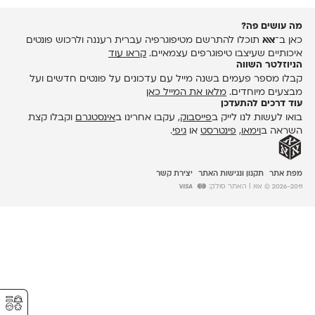
מה עושים פה?
כאן ב־
אאא
תוכלו להתרשם מטיפוגרפיה עברית רעננה ולרכוש פונטים
איכותיים שעיצבו טיפוגרפים עצמאיים.
קראו עוד
הניוזלטר השווה
קבלו מספר פעמים בשנה מייל עם עדכונים על פונטים חדשים ועל
מבצעים מיוחדים.
מלאו את המייל כאן
עוד דרכים להתעדכן
בואו לעשות לנו לייק ב
פייסבוק
, עקבו אחרינו ב
אינסטגרם
וקבלו קצת
השראה ב
וימאו
,
פינטרסט
או
גיפי
.
מפת אתר
תקנון ונגישות האתר
יצירת קשר
2026-2011 © אאא
| האתר סולק:
⚥︎