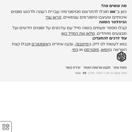
מה עושים פה?
כאן ב־
אאא
תוכלו להתרשם מטיפוגרפיה עברית רעננה ולרכוש פונטים
איכותיים שעיצבו טיפוגרפים עצמאיים.
קראו עוד
הניוזלטר השווה
קבלו מספר פעמים בשנה מייל עם עדכונים על פונטים חדשים ועל
מבצעים מיוחדים.
מלאו את המייל כאן
עוד דרכים להתעדכן
בואו לעשות לנו לייק ב
פייסבוק
, עקבו אחרינו ב
אינסטגרם
וקבלו קצת
השראה ב
וימאו
,
פינטרסט
או
גיפי
.
מפת אתר
תקנון ונגישות האתר
יצירת קשר
2026-2011 © אאא
| האתר סולק:
⚥︎