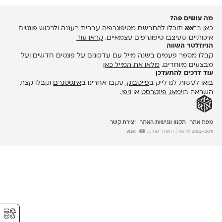
מה עושים פה?
כאן ב־
אאא
תוכלו להתרשם מטיפוגרפיה עברית רעננה ולרכוש פונטים
איכותיים שעיצבו טיפוגרפים עצמאיים.
קראו עוד
הניוזלטר השווה
קבלו מספר פעמים בשנה מייל עם עדכונים על פונטים חדשים ועל
מבצעים מיוחדים.
מלאו את המייל כאן
עוד דרכים להתעדכן
בואו לעשות לנו לייק ב
פייסבוק
, עקבו אחרינו ב
אינסטגרם
וקבלו קצת
השראה ב
וימאו
,
פינטרסט
או
גיפי
.
מפת אתר
תקנון ונגישות האתר
יצירת קשר
2026-2011 © אאא
| האתר סולק:
⚥︎