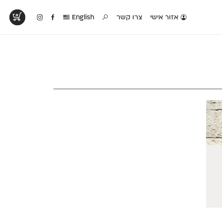
אזור אישי
צרו קשר
English
טים בפעולה
קטלוג להדפסה
טבלת השוואה
לראות עיצובים
לאלו שאוהבים לבחון
טבלה עם כל המאפיינים
פים שנעשו עם
פונטים על־גבי דף A4
של הפונטים שלנו זה
ונטים שלנו
לבן מולבן
לצד זה