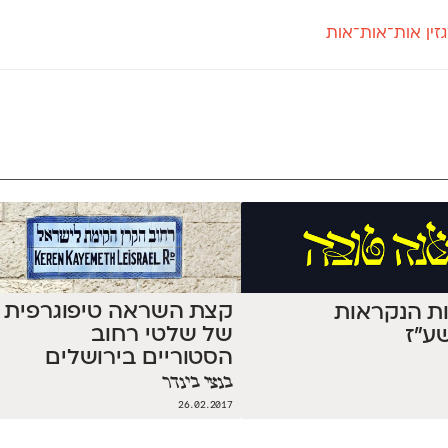
זין אות־אות־אות
חדש
חדש
יי
פלוני
קארמה
חדש
ט
פלוני יד
קדם סנס
פלוני מעוגל
קדם סריף
פונ
גל
פלוני צר
קרוואן
בואו 
מטרי
פעמון
שלוק
הפ
פריימריז
תעמולה
פרנק־רי
פרנק־רי צר
קצת השראה טיפוגרפית
ת הנקראות
של שלטי רחוב
ע״ז
הסטוריים בירושלים
בנצי בינדר
26.02.2017