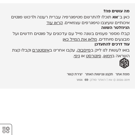
מה עושים פה?
כאן ב־
אאא
תוכלו להתרשם מטיפוגרפיה עברית רעננה ולרכוש פונטים
איכותיים שעיצבו טיפוגרפים עצמאיים.
קראו עוד
הניוזלטר השווה
קבלו מספר פעמים בשנה מייל עם עדכונים על פונטים חדשים ועל
מבצעים מיוחדים.
מלאו את המייל כאן
עוד דרכים להתעדכן
בואו לעשות לנו לייק ב
פייסבוק
, עקבו אחרינו ב
אינסטגרם
וקבלו קצת
השראה ב
וימאו
,
פינטרסט
או
גיפי
.
מפת אתר
תקנון ונגישות האתר
יצירת קשר
2026-2011 © אאא
| האתר סולק:
⚥︎