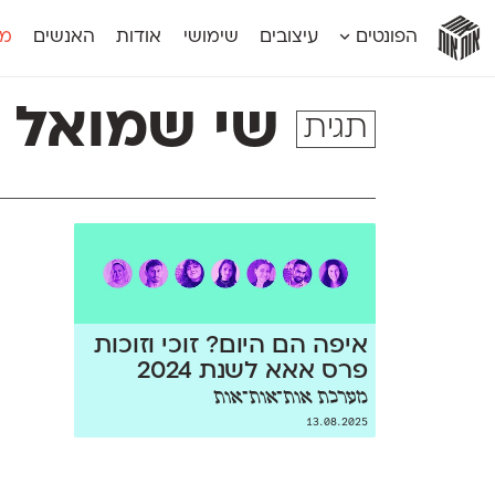
אות
אות
אות
אות
אות
הפונטים
עיצובים
שימושי
אודות
האנשים
מג
אות
אוונטה
אמביוולנטי קומפרסט
מוגרבי דיספל
אטלס
אמביוולנטי רחב
מוגרבי טקס
שי שמואל
תגית
אינדקס
אנומליה
מכמורת
אינדקס מונו
אסימון דו־לשוני
מכמורת מעו
אלמוני
אפק
מקומי
אלמוני צר
בר־לב
נוילנד
אמביוולנטי נורמל
גלוריה
סטנגה
אמביוולנטי צר
לוי
סינופסיס
איפה הם היום? זוכי וזוכות
פרס אאא לשנת 2024
מערכת אות־אות־אות
13.08.2025