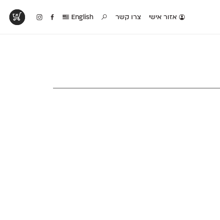
אזור אישי
צרו קשר
English
טים בפעולה
קטלוג להדפסה
טבלת השוואה
לראות עיצובים
לאלו שאוהבים לבחון
טבלה עם כל המאפיינים
פים שנעשו עם
פונטים על־גבי דף A4
של הפונטים שלנו זה
ונטים שלנו
לבן מולבן
לצד זה