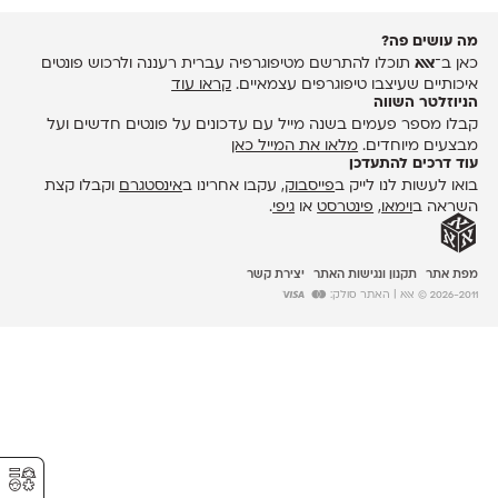
מה עושים פה?
כאן ב־
אאא
תוכלו להתרשם מטיפוגרפיה עברית רעננה ולרכוש פונטים
איכותיים שעיצבו טיפוגרפים עצמאיים.
קראו עוד
הניוזלטר השווה
קבלו מספר פעמים בשנה מייל עם עדכונים על פונטים חדשים ועל
מבצעים מיוחדים.
מלאו את המייל כאן
עוד דרכים להתעדכן
בואו לעשות לנו לייק ב
פייסבוק
, עקבו אחרינו ב
אינסטגרם
וקבלו קצת
השראה ב
וימאו
,
פינטרסט
או
גיפי
.
מפת אתר
תקנון ונגישות האתר
יצירת קשר
2026-2011 © אאא
| האתר סולק:
⚥︎