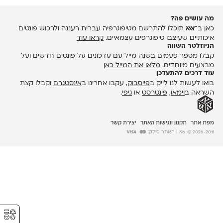
מה עושים פה?
כאן ב־
אאא
תוכלו להתרשם מטיפוגרפיה עברית רעננה ולרכוש פונטים
איכותיים שעיצבו טיפוגרפים עצמאיים.
קראו עוד
הניוזלטר השווה
קבלו מספר פעמים בשנה מייל עם עדכונים על פונטים חדשים ועל
מבצעים מיוחדים.
מלאו את המייל כאן
עוד דרכים להתעדכן
בואו לעשות לנו לייק ב
פייסבוק
, עקבו אחרינו ב
אינסטגרם
וקבלו קצת
השראה ב
וימאו
,
פינטרסט
או
גיפי
.
מפת אתר
תקנון ונגישות האתר
יצירת קשר
2026-2011 © אאא
| האתר סולק:
⚥︎