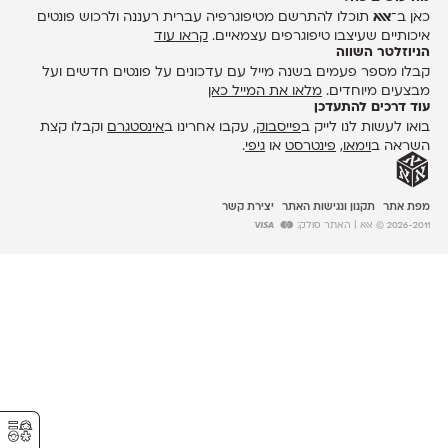
כאן ב־
אאא
תוכלו להתרשם מטיפוגרפיה עברית רעננה ולרכוש פונטים
איכותיים שעיצבו טיפוגרפים עצמאיים.
קראו עוד
הניוזלטר השווה
קבלו מספר פעמים בשנה מייל עם עדכונים על פונטים חדשים ועל
מבצעים מיוחדים.
מלאו את המייל כאן
עוד דרכים להתעדכן
בואו לעשות לנו לייק ב
פייסבוק
, עקבו אחרינו ב
אינסטגרם
וקבלו קצת
השראה ב
וימאו
,
פינטרסט
או
גיפי
.
מפת אתר
תקנון ונגישות האתר
יצירת קשר
2026-2011 © אאא
| האתר סולק:
⚥︎