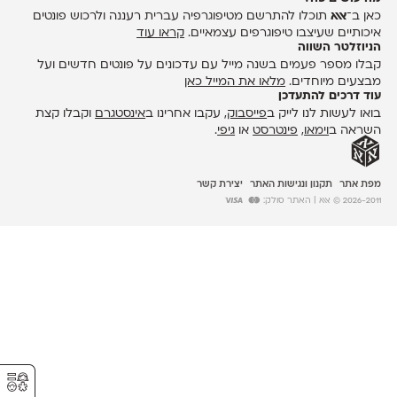
כאן ב־
אאא
תוכלו להתרשם מטיפוגרפיה עברית רעננה ולרכוש פונטים
איכותיים שעיצבו טיפוגרפים עצמאיים.
קראו עוד
הניוזלטר השווה
קבלו מספר פעמים בשנה מייל עם עדכונים על פונטים חדשים ועל
מבצעים מיוחדים.
מלאו את המייל כאן
עוד דרכים להתעדכן
בואו לעשות לנו לייק ב
פייסבוק
, עקבו אחרינו ב
אינסטגרם
וקבלו קצת
השראה ב
וימאו
,
פינטרסט
או
גיפי
.
מפת אתר
תקנון ונגישות האתר
יצירת קשר
2026-2011 © אאא
| האתר סולק:
⚥︎