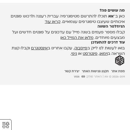
מה עושים פה?
כאן ב־
אאא
תוכלו להתרשם מטיפוגרפיה עברית רעננה ולרכוש פונטים
איכותיים שעיצבו טיפוגרפים עצמאיים.
קראו עוד
הניוזלטר השווה
קבלו מספר פעמים בשנה מייל עם עדכונים על פונטים חדשים ועל
מבצעים מיוחדים.
מלאו את המייל כאן
עוד דרכים להתעדכן
בואו לעשות לנו לייק ב
פייסבוק
, עקבו אחרינו ב
אינסטגרם
וקבלו קצת
השראה ב
וימאו
,
פינטרסט
או
גיפי
.
מפת אתר
תקנון ונגישות האתר
יצירת קשר
2026-2011 © אאא
| האתר סולק:
⚥︎