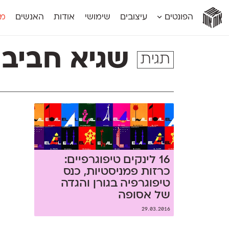
אות
אות
אות
אות
אות
הפונטים
עיצובים
שימושי
אודות
האנשים
מג
אות
אוונטה
אמביוולנטי קומפרסט
מוגרבי דיספל
אטלס
אמביוולנטי רחב
מוגרבי טקס
שגיא חביב
תגית
אינדקס
אנומליה
מכמורת
אינדקס מונו
אסימון דו־לשוני
מכמורת מעו
אלמוני
אפק
מקומי
אלמוני צר
בר־לב
נוילנד
אמביוולנטי נורמל
גלוריה
סטנגה
אמביוולנטי צר
לוי
סינופסיס
16 לינקים טיפוגרפיים:
כרזות פמניסטיות, כנס
טיפוגרפיה בגורן והגדה
של אסופה
29.03.2016