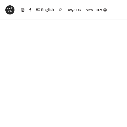
אזור אישי
צרו קשר
English
טים בפעולה
קטלוג להדפסה
טבלת השוואה
לראות עיצובים
לאלו שאוהבים לבחון
טבלה עם כל המאפיינים
פים שנעשו עם
פונטים על־גבי דף A4
של הפונטים שלנו זה
ונטים שלנו
לבן מולבן
לצד זה