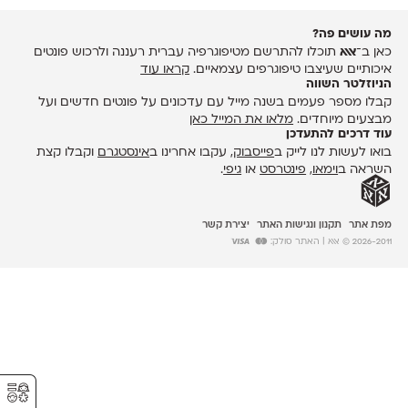
מה עושים פה?
כאן ב־
אאא
תוכלו להתרשם מטיפוגרפיה עברית רעננה ולרכוש פונטים
איכותיים שעיצבו טיפוגרפים עצמאיים.
קראו עוד
הניוזלטר השווה
קבלו מספר פעמים בשנה מייל עם עדכונים על פונטים חדשים ועל
מבצעים מיוחדים.
מלאו את המייל כאן
עוד דרכים להתעדכן
בואו לעשות לנו לייק ב
פייסבוק
, עקבו אחרינו ב
אינסטגרם
וקבלו קצת
השראה ב
וימאו
,
פינטרסט
או
גיפי
.
מפת אתר
תקנון ונגישות האתר
יצירת קשר
2026-2011 © אאא
| האתר סולק:
⚥︎