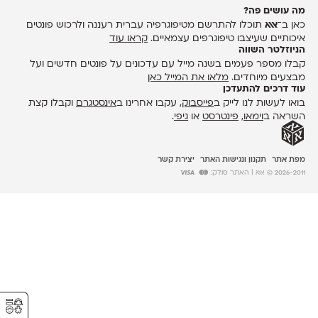
מה עושים פה?
כאן ב־
אאא
תוכלו להתרשם מטיפוגרפיה עברית רעננה ולרכוש פונטים
איכותיים שעיצבו טיפוגרפים עצמאיים.
קראו עוד
הניוזלטר השווה
קבלו מספר פעמים בשנה מייל עם עדכונים על פונטים חדשים ועל
מבצעים מיוחדים.
מלאו את המייל כאן
עוד דרכים להתעדכן
בואו לעשות לנו לייק ב
פייסבוק
, עקבו אחרינו ב
אינסטגרם
וקבלו קצת
השראה ב
וימאו
,
פינטרסט
או
גיפי
.
מפת אתר
תקנון ונגישות האתר
יצירת קשר
2026-2011 © אאא
| האתר סולק:
⚥︎