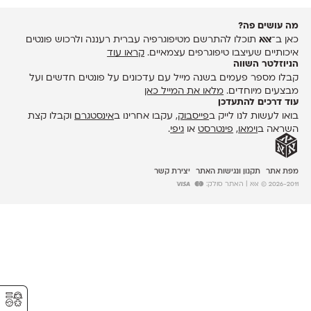
מה עושים פה?
כאן ב־
אאא
תוכלו להתרשם מטיפוגרפיה עברית רעננה ולרכוש פונטים
איכותיים שעיצבו טיפוגרפים עצמאיים.
קראו עוד
הניוזלטר השווה
קבלו מספר פעמים בשנה מייל עם עדכונים על פונטים חדשים ועל
מבצעים מיוחדים.
מלאו את המייל כאן
עוד דרכים להתעדכן
בואו לעשות לנו לייק ב
פייסבוק
, עקבו אחרינו ב
אינסטגרם
וקבלו קצת
השראה ב
וימאו
,
פינטרסט
או
גיפי
.
מפת אתר
תקנון ונגישות האתר
יצירת קשר
2026-2011 © אאא
| האתר סולק:
⚥︎