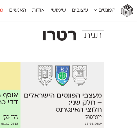
אות
אות
אות
אות
אות
הפונטים
עיצובים
שימושי
אודות
האנשים
מג
אות
אוונטה
אמביוולנטי קומפרסט
מוגרבי דיספל
אטלס
אמביוולנטי רחב
מוגרבי טקס
רטרו
תגית
אינדקס
אנומליה
מכמורת
אינדקס מונו
אסימון דו־לשוני
מכמורת מעו
אלמוני
אפק
מקומי
אלמוני צר
בר־לב
נוילנד
אמביוולנטי נורמל
גלוריה
סטנגה
אמביוולנטי צר
לוי
סינופסיס
אוסף ה
מעצבי הפונטים הישראלים
דדי כה
– חלק שני:
חלוצי האינטרנט
ירונימוס
דדי כהן
01.12.2012
18.05.2019