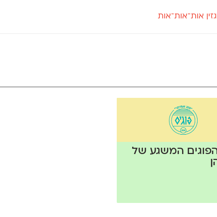
זין אות־אות־אות
חדש
חדש
יי
פלוני
קארמה
חדש
ט
פלוני יד
קדם סנס
פלוני מעוגל
קדם סריף
פונ
גל
פלוני צר
קרוואן
בואו 
מטרי
פעמון
שלוק
הפ
פריימריז
תעמולה
פרנק־רי
פרנק־רי צר
פוגים המשגע של
ן