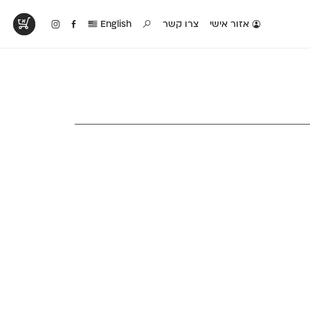
אזור אישי
צרו קשר
English
טים בפעולה
קטלוג להדפסה
טבלת השוואה
לראות עיצובים
לאלו שאוהבים לבחון
טבלה עם כל המאפיינים
פים שנעשו עם
פונטים על־גבי דף A4
של הפונטים שלנו זה
ונטים שלנו
לבן מולבן
לצד זה