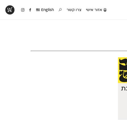
אזור אישי
צרו קשר
English
טים בפעולה
קטלוג להדפסה
טבלת השוואה
לראות עיצובים
לאלו שאוהבים לבחון
טבלה עם כל המאפיינים
פים שנעשו עם
פונטים על־גבי דף A4
של הפונטים שלנו זה
ונטים שלנו
לבן מולבן
לצד זה
כת