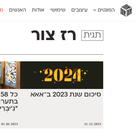
אות
אות
אות
אות
אות
הפונטים
עיצובים
שימושי
אודות
האנשים
מג
אות
אוונטה
אמביוולנטי קומפרסט
מוגרבי דיספל
אטלס
אמביוולנטי רחב
מוגרבי טקס
רז צור
תגית
אינדקס
אנומליה
מכמורת
אינדקס מונו
אסימון דו־לשוני
מכמורת מעו
אלמוני
אפק
מקומי
אלמוני צר
בר־לב
נוילנד
אמביוולנטי נורמל
גלוריה
סטנגה
אמביוולנטי צר
לוי
סינופסיס
סיכום שנת 2023 ב־אאא
כ
בתערו
״גִ'יבְ
01.04.2023
31.12.2023