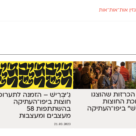
זין אות־אות־אות
חדש
חדש
יי
פלוני
קארמה
חדש
ט
פלוני יד
קדם סנס
פלוני מעוגל
קדם סריף
פונ
גל
פלוני צר
קרוואן
בואו 
מטרי
פעמון
שלוק
הפ
פריימריז
תעמולה
פרנק־רי
פרנק־רי צר
ל 58 הכרזות שהוצגו
גִ'יבְּרִישׁ – הזמנה לתערו
כת החוצות
חוצות ביפו־העתיקה
ּרִישׁ״ ביפו־העתיקה
בהשתתפות 58
מעצבים ומעצבות
21.03.2023