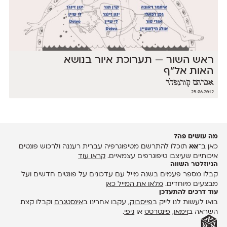
ראש השור — תערוכת איור בנושא
האות אל״ף
אברהם קורנפלד
25.06.2012
מה עושים פה?
כאן ב־
אאא
תוכלו להתרשם מטיפוגרפיה עברית רעננה ולרכוש פונטים
איכותיים שעיצבו טיפוגרפים עצמאיים.
קראו עוד
הניוזלטר השווה
קבלו מספר פעמים בשנה מייל עם עדכונים על פונטים חדשים ועל
מבצעים מיוחדים.
מלאו את המייל כאן
עוד דרכים להתעדכן
בואו לעשות לנו לייק ב
פייסבוק
, עקבו אחרינו ב
אינסטגרם
וקבלו קצת
השראה ב
וימאו
,
פינטרסט
או
גיפי
.