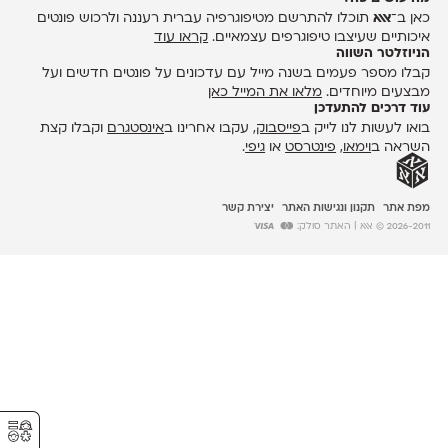
כאן ב־
אאא
תוכלו להתרשם מטיפוגרפיה עברית רעננה ולרכוש פונטים
איכותיים שעיצבו טיפוגרפים עצמאיים.
קראו עוד
הניוזלטר השווה
קבלו מספר פעמים בשנה מייל עם עדכונים על פונטים חדשים ועל
מבצעים מיוחדים.
מלאו את המייל כאן
עוד דרכים להתעדכן
בואו לעשות לנו לייק ב
פייסבוק
, עקבו אחרינו ב
אינסטגרם
וקבלו קצת
השראה ב
וימאו
,
פינטרסט
או
גיפי
.
מפת אתר
תקנון ונגישות האתר
יצירת קשר
2026-2011 © אאא
| האתר סולק:
⚥︎