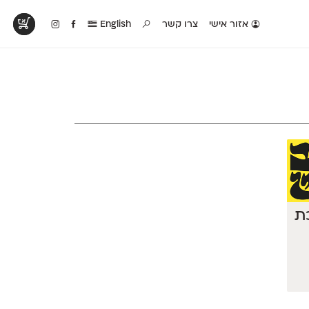
אזור אישי
צרו קשר
English
טים בפעולה
קטלוג להדפסה
טבלת השוואה
לראות עיצובים
לאלו שאוהבים לבחון
טבלה עם כל המאפיינים
פים שנעשו עם
פונטים על־גבי דף A4
של הפונטים שלנו זה
ונטים שלנו
לבן מולבן
לצד זה
כת