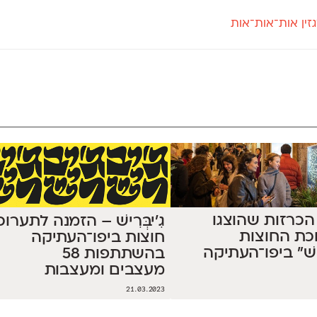
זין אות־אות־אות
חדש
חדש
יי
פלוני
קארמה
חדש
ט
פלוני יד
קדם סנס
פלוני מעוגל
קדם סריף
פונ
גל
פלוני צר
קרוואן
בואו 
מטרי
פעמון
שלוק
הפ
פריימריז
תעמולה
פרנק־רי
פרנק־רי צר
ל 58 הכרזות שהוצגו
גִ'יבְּרִישׁ – הזמנה לתערו
כת החוצות
חוצות ביפו־העתיקה
ּרִישׁ״ ביפו־העתיקה
בהשתתפות 58
מעצבים ומעצבות
21.03.2023