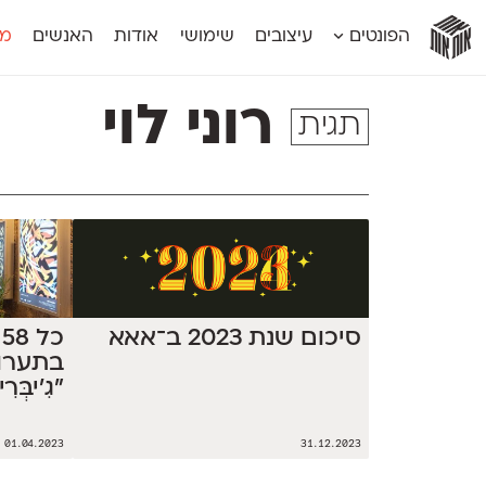
אות
אות
אות
אות
אות
הפונטים
עיצובים
שימושי
אודות
האנשים
מג
אות
אוונטה
אמביוולנטי קומפרסט
מוגרבי דיספל
אטלס
אמביוולנטי רחב
מוגרבי טקס
רוני לוי
תגית
אינדקס
אנומליה
מכמורת
אינדקס מונו
אסימון דו־לשוני
מכמורת מעו
אלמוני
אפק
מקומי
אלמוני צר
בר־לב
נוילנד
אמביוולנטי נורמל
גלוריה
סטנגה
אמביוולנטי צר
לוי
סינופסיס
סיכום שנת 2023 ב־אאא
כ
בתערו
״גִ'יבְ
01.04.2023
31.12.2023