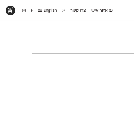
אזור אישי
צרו קשר
English
טים בפעולה
קטלוג להדפסה
טבלת השוואה
לראות עיצובים
לאלו שאוהבים לבחון
טבלה עם כל המאפיינים
פים שנעשו עם
פונטים על־גבי דף A4
של הפונטים שלנו זה
ונטים שלנו
לבן מולבן
לצד זה