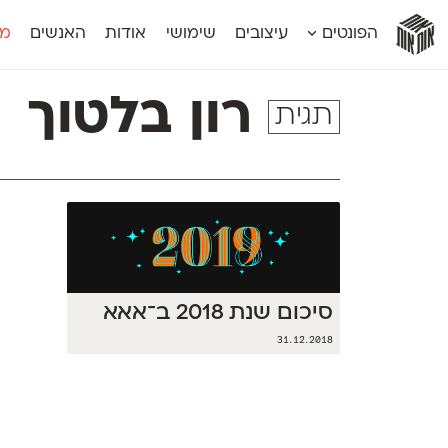
אות
אות
אות
אות
אות
הפונטים
עיצובים
שימושי
אודות
האנשים
מג
אות
אוונטה
אמביוולנטי קומפרסט
מוגרבי דיספל
אטלס
אמביוולנטי רחב
מוגרבי טקס
רון בלטוך
תגית
אינדקס
אנומליה
מכמורת
אינדקס מונו
אסימון דו־לשוני
מכמורת מעו
אלמוני
אפק
מקומי
אלמוני צר
בר־לב
נוילנד
אמביוולנטי נורמל
גלוריה
סטנגה
אמביוולנטי צר
לוי
סינופסיס
סיכום שנת 2018 ב־אאא
31.12.2018