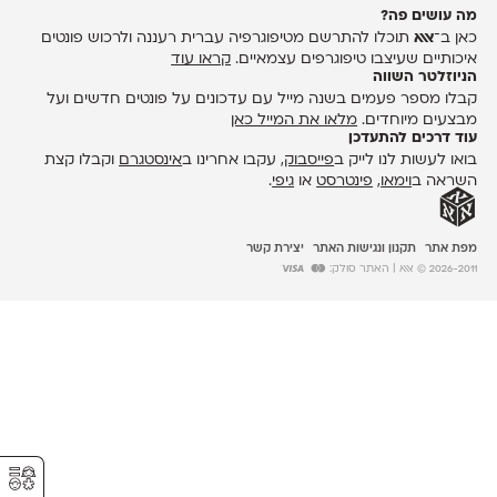
מה עושים פה?
כאן ב־
אאא
תוכלו להתרשם מטיפוגרפיה עברית רעננה ולרכוש פונטים
איכותיים שעיצבו טיפוגרפים עצמאיים.
קראו עוד
הניוזלטר השווה
קבלו מספר פעמים בשנה מייל עם עדכונים על פונטים חדשים ועל
מבצעים מיוחדים.
מלאו את המייל כאן
עוד דרכים להתעדכן
בואו לעשות לנו לייק ב
פייסבוק
, עקבו אחרינו ב
אינסטגרם
וקבלו קצת
השראה ב
וימאו
,
פינטרסט
או
גיפי
.
מפת אתר
תקנון ונגישות האתר
יצירת קשר
2026-2011 © אאא
| האתר סולק:
⚥︎