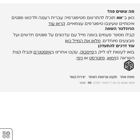
מה עושים פה?
כאן ב־
אאא
תוכלו להתרשם מטיפוגרפיה עברית רעננה ולרכוש פונטים
איכותיים שעיצבו טיפוגרפים עצמאיים.
קראו עוד
הניוזלטר השווה
קבלו מספר פעמים בשנה מייל עם עדכונים על פונטים חדשים ועל
מבצעים מיוחדים.
מלאו את המייל כאן
עוד דרכים להתעדכן
בואו לעשות לנו לייק ב
פייסבוק
, עקבו אחרינו ב
אינסטגרם
וקבלו קצת
השראה ב
וימאו
,
פינטרסט
או
גיפי
.
מפת אתר
תקנון ונגישות האתר
יצירת קשר
2026-2011 © אאא
| האתר סולק:
⚥︎