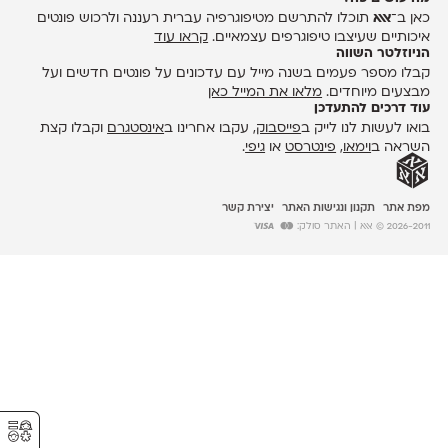
כאן ב־
אאא
תוכלו להתרשם מטיפוגרפיה עברית רעננה ולרכוש פונטים
איכותיים שעיצבו טיפוגרפים עצמאיים.
קראו עוד
הניוזלטר השווה
קבלו מספר פעמים בשנה מייל עם עדכונים על פונטים חדשים ועל
מבצעים מיוחדים.
מלאו את המייל כאן
עוד דרכים להתעדכן
בואו לעשות לנו לייק ב
פייסבוק
, עקבו אחרינו ב
אינסטגרם
וקבלו קצת
השראה ב
וימאו
,
פינטרסט
או
גיפי
.
מפת אתר
תקנון ונגישות האתר
יצירת קשר
2026-2011 © אאא
| האתר סולק:
⚥︎