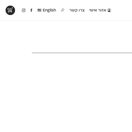
אזור אישי
צרו קשר
English
טים בפעולה
קטלוג להדפסה
טבלת השוואה
לראות עיצובים
לאלו שאוהבים לבחון
טבלה עם כל המאפיינים
פים שנעשו עם
פונטים על־גבי דף A4
של הפונטים שלנו זה
ונטים שלנו
לבן מולבן
לצד זה