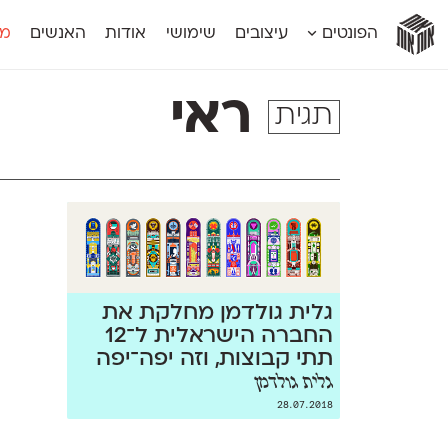
אות
אות
אות
אות
אות
הפונטים
עיצובים
שימושי
אודות
האנשים
מג
אות
אוונטה
אמביוולנטי קומפרסט
מוגרבי דיספל
אטלס
אמביוולנטי רחב
מוגרבי טקס
ראי
תגית
אינדקס
אנומליה
מכמורת
אינדקס מונו
אסימון דו־לשוני
מכמורת מעו
אלמוני
אפק
מקומי
אלמוני צר
בר־לב
נוילנד
אמביוולנטי נורמל
גלוריה
סטנגה
אמביוולנטי צר
לוי
סינופסיס
גלית גולדמן מחלקת את
החברה הישראלית ל־12
תתי קבוצות, וזה יפה־יפה
גלית גולדמן
28.07.2018