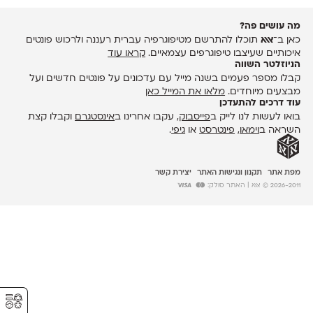
מה עושים פה?
כאן ב־
אאא
תוכלו להתרשם מטיפוגרפיה עברית רעננה ולרכוש פונטים
איכותיים שעיצבו טיפוגרפים עצמאיים.
קראו עוד
הניוזלטר השווה
קבלו מספר פעמים בשנה מייל עם עדכונים על פונטים חדשים ועל
מבצעים מיוחדים.
מלאו את המייל כאן
עוד דרכים להתעדכן
בואו לעשות לנו לייק ב
פייסבוק
, עקבו אחרינו ב
אינסטגרם
וקבלו קצת
השראה ב
וימאו
,
פינטרסט
או
גיפי
.
מפת אתר
תקנון ונגישות האתר
יצירת קשר
2026-2011 © אאא
| האתר סולק:
⚥︎