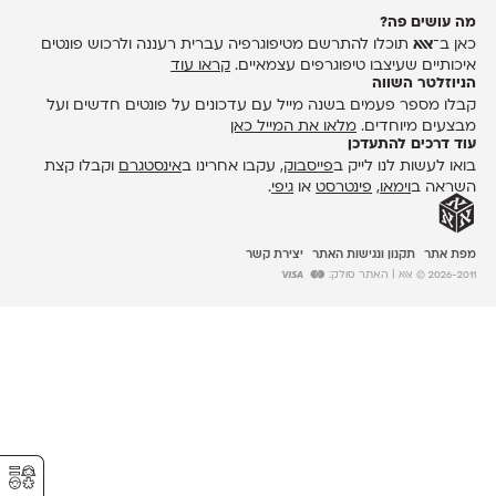
מה עושים פה?
כאן ב־
אאא
תוכלו להתרשם מטיפוגרפיה עברית רעננה ולרכוש פונטים
איכותיים שעיצבו טיפוגרפים עצמאיים.
קראו עוד
הניוזלטר השווה
קבלו מספר פעמים בשנה מייל עם עדכונים על פונטים חדשים ועל
מבצעים מיוחדים.
מלאו את המייל כאן
עוד דרכים להתעדכן
בואו לעשות לנו לייק ב
פייסבוק
, עקבו אחרינו ב
אינסטגרם
וקבלו קצת
השראה ב
וימאו
,
פינטרסט
או
גיפי
.
מפת אתר
תקנון ונגישות האתר
יצירת קשר
2026-2011 © אאא
| האתר סולק:
⚥︎