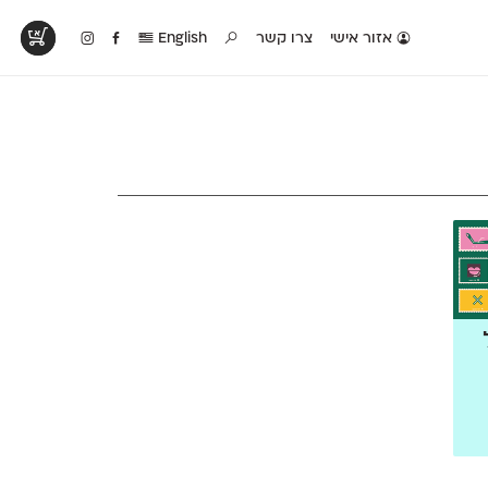
אזור אישי
צרו קשר
English
טים בפעולה
קטלוג להדפסה
טבלת השוואה
לראות עיצובים
לאלו שאוהבים לבחון
טבלה עם כל המאפיינים
פים שנעשו עם
פונטים על־גבי דף A4
של הפונטים שלנו זה
ונטים שלנו
לבן מולבן
לצד זה