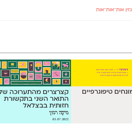
זין אות־אות־אות
חדש
חדש
יי
פלוני
קארמה
חדש
ט
פלוני יד
קדם סנס
פלוני מעוגל
קדם סריף
פונ
גל
פלוני צר
קרוואן
בואו 
מטרי
פעמון
שלוק
הפ
פריימריז
תעמולה
פרנק־רי
פרנק־רי צר
מונחים טיפוגרפיים
קצרצרים מהתערוכה של
התואר השני בתקשורת
חזותית בבצלאל
מיקה רמון
03.07.2022