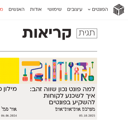
אות
אות
אות
אות
אות
הפונטים
עיצובים
שימושי
אודות
האנשים
מג
אות
אוונטה
אמביוולנטי קומפרסט
מוגרבי דיספל
אטלס
אמביוולנטי רחב
מוגרבי טקס
קריאות
תגית
אינדקס
אנומליה
מכמורת
אינדקס מונו
אסימון דו־לשוני
מכמורת מעו
אלמוני
אפק
מקומי
אלמוני צר
בר־לב
נוילנד
אמביוולנטי נורמל
גלוריה
סטנגה
אמביוולנטי צר
לוי
סינופסיס
מילון 
למה פונט נכון שווה זהב:
איך לשכנע לקוחות
להשקיע בפונטים
מערכת אות־אות־אות
אור סגל
06.06.2024
05.10.2025