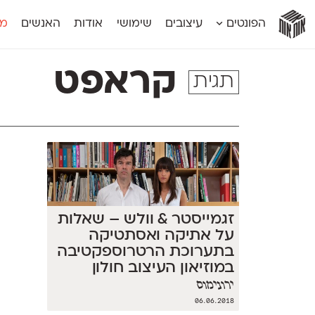
אות
אות
אות
אות
אות
הפונטים
עיצובים
שימושי
אודות
האנשים
מג
אות
אוונטה
אמביוולנטי קומפרסט
מוגרבי דיספל
אטלס
אמביוולנטי רחב
מוגרבי טקס
קראפט
תגית
אינדקס
אנומליה
מכמורת
אינדקס מונו
אסימון דו־לשוני
מכמורת מעו
אלמוני
אפק
מקומי
אלמוני צר
בר־לב
נוילנד
אמביוולנטי נורמל
גלוריה
סטנגה
אמביוולנטי צר
לוי
סינופסיס
זגמייסטר & וולש – שאלות
על אתיקה ואסתטיקה
בתערוכת הרטרוספקטיבה
במוזיאון העיצוב חולון
ירונימוס
06.06.2018