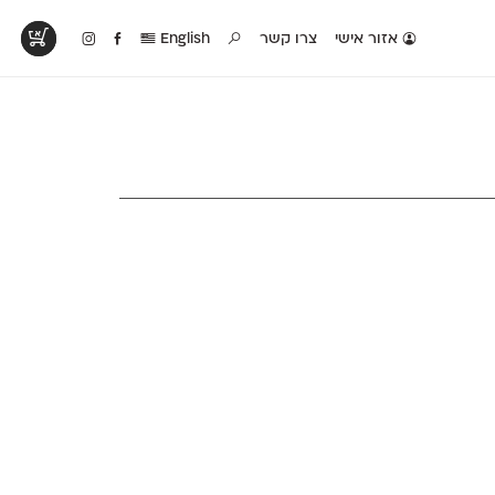
אזור אישי
צרו קשר
English
טים בפעולה
קטלוג להדפסה
טבלת השוואה
לראות עיצובים
לאלו שאוהבים לבחון
טבלה עם כל המאפיינים
פים שנעשו עם
פונטים על־גבי דף A4
של הפונטים שלנו זה
ונטים שלנו
לבן מולבן
לצד זה