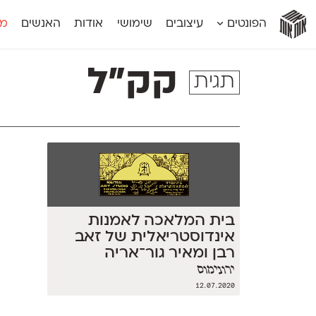
אות
אות
אות
אות
אות
הפונטים
עיצובים
שימושי
אודות
האנשים
מג
אות
אוונטה
אמביוולנטי קומפרסט
מוגרבי דיספל
אטלס
אמביוולנטי רחב
מוגרבי טקס
קק״ל
תגית
אינדקס
אנומליה
מכמורת
אינדקס מונו
אסימון דו־לשוני
מכמורת מעו
אלמוני
אפק
מקומי
אלמוני צר
בר־לב
נוילנד
אמביוולנטי נורמל
גלוריה
סטנגה
אמביוולנטי צר
לוי
סינופסיס
בית המלאכה לאמנות
אינדוסטריאלית של זאב
רבן ומאיר גור־אריה
ירונימוס
12.07.2020