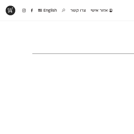
אזור אישי
צרו קשר
English
טים בפעולה
קטלוג להדפסה
טבלת השוואה
לראות עיצובים
לאלו שאוהבים לבחון
טבלה עם כל המאפיינים
פים שנעשו עם
פונטים על־גבי דף A4
של הפונטים שלנו זה
ונטים שלנו
לבן מולבן
לצד זה