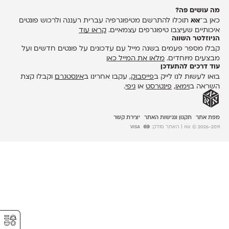
מה עושים פה?
כאן ב־
אאא
תוכלו להתרשם מטיפוגרפיה עברית רעננה ולרכוש פונטים
איכותיים שעיצבו טיפוגרפים עצמאיים.
קראו עוד
הניוזלטר השווה
קבלו מספר פעמים בשנה מייל עם עדכונים על פונטים חדשים ועל
מבצעים מיוחדים.
מלאו את המייל כאן
עוד דרכים להתעדכן
בואו לעשות לנו לייק ב
פייסבוק
, עקבו אחרינו ב
אינסטגרם
וקבלו קצת
השראה ב
וימאו
,
פינטרסט
או
גיפי
.
מפת אתר
תקנון ונגישות האתר
יצירת קשר
2026-2011 © אאא
| האתר סולק:
⚥︎