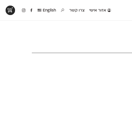
אזור אישי
צרו קשר
English
טים בפעולה
קטלוג להדפסה
טבלת השוואה
לראות עיצובים
לאלו שאוהבים לבחון
טבלה עם כל המאפיינים
פים שנעשו עם
פונטים על־גבי דף A4
של הפונטים שלנו זה
ונטים שלנו
לבן מולבן
לצד זה