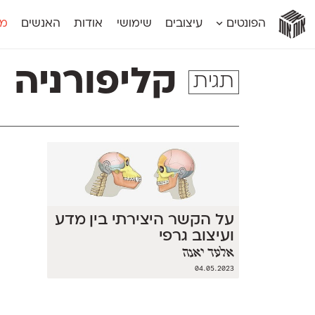
אות
אות
אות
אות
אות
הפונטים
עיצובים
שימושי
אודות
האנשים
מג
אות
אוונטה
אמביוולנטי קומפרסט
מוגרבי דיספל
אטלס
אמביוולנטי רחב
מוגרבי טקס
קליפורניה
תגית
אינדקס
אנומליה
מכמורת
אינדקס מונו
אסימון דו־לשוני
מכמורת מעו
אלמוני
אפק
מקומי
אלמוני צר
בר־לב
נוילנד
אמביוולנטי נורמל
גלוריה
סטנגה
אמביוולנטי צר
לוי
סינופסיס
על הקשר היצירתי בין מדע
ועיצוב גרפי
אלעד יאנה
04.05.2023