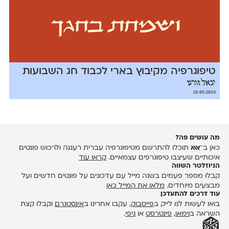
טיפוגרפיה מקיבוץ בארי לכבוד חג השבועות
יגאל זורע
18.05.2018
מה עושים פה?
כאן ב־
אאא
תוכלו להתרשם מטיפוגרפיה עברית רעננה ולרכוש פונטים
איכותיים שעיצבו טיפוגרפים עצמאיים.
קראו עוד
הניוזלטר השווה
קבלו מספר פעמים בשנה מייל עם עדכונים על פונטים חדשים ועל
מבצעים מיוחדים.
מלאו את המייל כאן
עוד דרכים להתעדכן
בואו לעשות לנו לייק ב
פייסבוק
, עקבו אחרינו ב
אינסטגרם
וקבלו קצת
השראה ב
וימאו
,
פינטרסט
או
גיפי
.