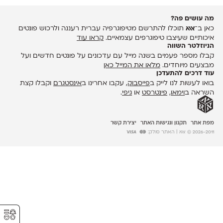
מה עושים פה?
כאן ב־
אאא
תוכלו להתרשם מטיפוגרפיה עברית רעננה ולרכוש פונטים
איכותיים שעיצבו טיפוגרפים עצמאיים.
קראו עוד
הניוזלטר השווה
קבלו מספר פעמים בשנה מייל עם עדכונים על פונטים חדשים ועל
מבצעים מיוחדים.
מלאו את המייל כאן
עוד דרכים להתעדכן
בואו לעשות לנו לייק ב
פייסבוק
, עקבו אחרינו ב
אינסטגרם
וקבלו קצת
השראה ב
וימאו
,
פינטרסט
או
גיפי
.
מפת אתר
תקנון ונגישות האתר
יצירת קשר
2026-2011 © אאא
| האתר סולק:
⚥︎