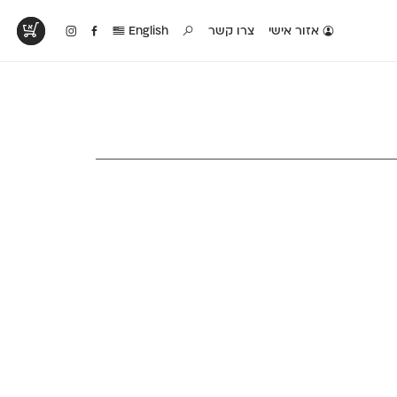
אזור אישי
צרו קשר
English
טים בפעולה
קטלוג להדפסה
טבלת השוואה
לראות עיצובים
לאלו שאוהבים לבחון
טבלה עם כל המאפיינים
פים שנעשו עם
פונטים על־גבי דף A4
של הפונטים שלנו זה
ונטים שלנו
לבן מולבן
לצד זה