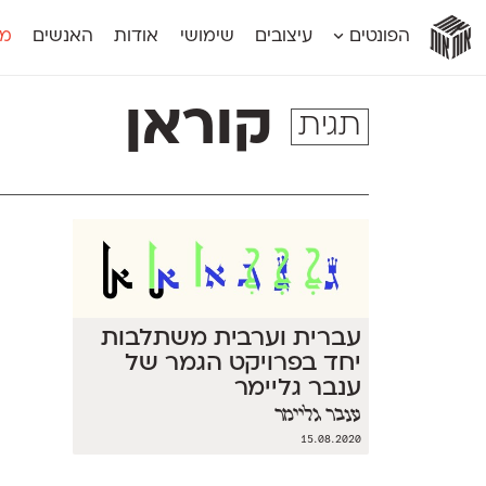
אות
אות
אות
אות
אות
הפונטים
עיצובים
שימושי
אודות
האנשים
מג
אות
אוונטה
אמביוולנטי קומפרסט
מוגרבי דיספל
אטלס
אמביוולנטי רחב
מוגרבי טקס
קוראן
תגית
אינדקס
אנומליה
מכמורת
אינדקס מונו
אסימון דו־לשוני
מכמורת מעו
אלמוני
אפק
מקומי
אלמוני צר
בר־לב
נוילנד
אמביוולנטי נורמל
גלוריה
סטנגה
אמביוולנטי צר
לוי
סינופסיס
עברית וערבית משתלבות
יחד בפרויקט הגמר של
ענבר גליימר
ענבר גליימר
15.08.2020