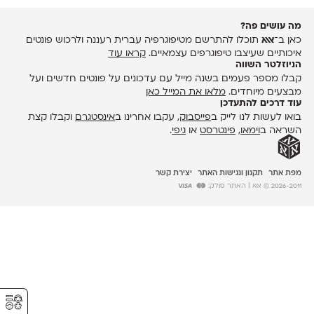
מה עושים פה?
כאן ב־
אאא
תוכלו להתרשם מטיפוגרפיה עברית רעננה ולרכוש פונטים
איכותיים שעיצבו טיפוגרפים עצמאיים.
קראו עוד
הניוזלטר השווה
קבלו מספר פעמים בשנה מייל עם עדכונים על פונטים חדשים ועל
מבצעים מיוחדים.
מלאו את המייל כאן
עוד דרכים להתעדכן
בואו לעשות לנו לייק ב
פייסבוק
, עקבו אחרינו ב
אינסטגרם
וקבלו קצת
השראה ב
וימאו
,
פינטרסט
או
גיפי
.
מפת אתר
תקנון ונגישות האתר
יצירת קשר
2026-2011 © אאא
| האתר סולק:
⚥︎