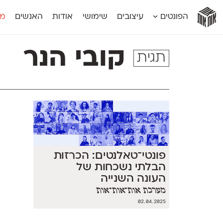
אות
אות
אות
אות
אות
הפונטים
עיצובים
שימושי
אודות
האנשים
מג
אות
אוונטה
אמביוולנטי קומפרסט
מוגרבי דיספל
אטלס
אמביוולנטי רחב
מוגרבי טקס
קובי הנר
תגית
אינדקס
אנומליה
מכמורת
אינדקס מונו
אסימון דו־לשוני
מכמורת מעו
אלמוני
אפק
מקומי
אלמוני צר
בר־לב
נוילנד
אמביוולנטי נורמל
גלוריה
סטנגה
אמביוולנטי צר
לוי
סינופסיס
פונטי־טאלנטים: הכרזות
הבלתי נשכחות של
העונה השנייה
מערכת אות־אות־אות
02.04.2025