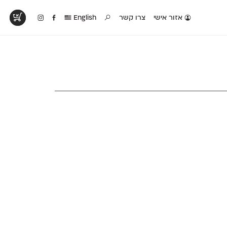
אזור אישי
צרו קשר
English
טים בפעולה
קטלוג להדפסה
טבלת השוואה
לראות עיצובים
לאלו שאוהבים לבחון
טבלה עם כל המאפיינים
פים שנעשו עם
פונטים על־גבי דף A4
של הפונטים שלנו זה
ונטים שלנו
לבן מולבן
לצד זה