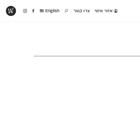
אזור אישי
צרו קשר
English
טים בפעולה
קטלוג להדפסה
טבלת השוואה
לראות עיצובים
לאלו שאוהבים לבחון
טבלה עם כל המאפיינים
פים שנעשו עם
פונטים על־גבי דף A4
של הפונטים שלנו זה
ונטים שלנו
לבן מולבן
לצד זה