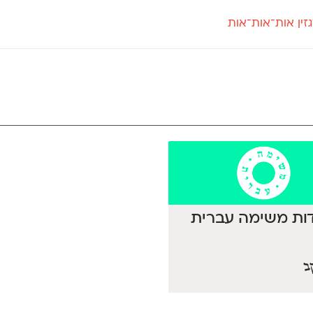
זין אות־אות־אות
חדש
חדש
יי
פלוני
קארמה
חדש
ט
פלוני יד
קדם סנס
פלוני מעוגל
קדם סריף
פונ
גל
פלוני צר
קרוואן
בואו 
מטרי
פעמון
שלוק
הפ
פריימריז
תעמולה
פרנק־רי
פרנק־רי צר
ות משימה עברית
ב