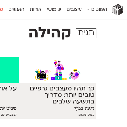
אות
אות
אות
אות
אות
הפונטים
עיצובים
שימושי
אודות
האנשים
מג
אות
אוונטה
אמביוולנטי קומפרסט
מוגרבי דיספל
אטלס
אמביוולנטי רחב
מוגרבי טקס
קהילה
תגית
אינדקס
אנומליה
מכמורת
אינדקס מונו
אסימון דו־לשוני
מכמורת מעו
אלמוני
אפק
מקומי
אלמוני צר
בר־לב
נוילנד
אמביוולנטי נורמל
גלוריה
סטנגה
אמביוולנטי צר
לוי
סינופסיס
כך תהיו מעצבים גרפיים
על אוד
טובים יותר: מדריך
בתשעה שלבים
ליאת בכרך
שביט יעק
29.09.2017
28.08.2019