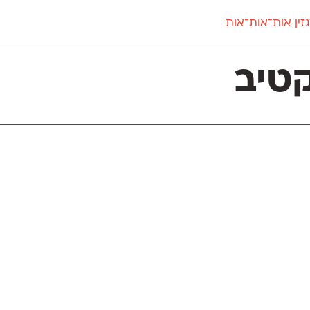
זין אות־אות־אות
חדש
חדש
יי
פלוני
קארמה
חדש
ט
פלוני יד
קדם סנס
טיב
פלוני מעוגל
קדם סריף
פונ
גל
פלוני צר
קרוואן
בואו 
מטרי
פעמון
שלוק
הפ
פריימריז
תעמולה
פרנק־רי
פרנק־רי צר