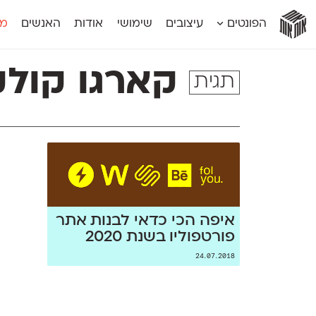
אות
אות
אות
אות
אות
הפונטים
עיצובים
שימושי
אודות
האנשים
מג
אות
אוונטה
אמביוולנטי קומפרסט
מוגרבי דיספל
אטלס
אמביוולנטי רחב
מוגרבי טקס
קארגו קולק
תגית
אינדקס
אנומליה
מכמורת
אינדקס מונו
אסימון דו־לשוני
מכמורת מעו
אלמוני
אפק
מקומי
אלמוני צר
בר־לב
נוילנד
אמביוולנטי נורמל
גלוריה
סטנגה
אמביוולנטי צר
לוי
סינופסיס
איפה הכי כדאי לבנות אתר
פורטפוליו בשנת 2020
24.07.2018