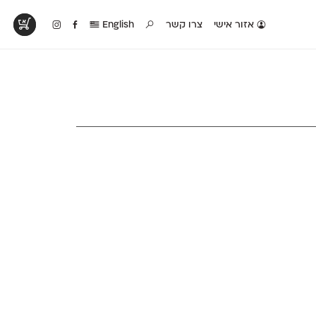
אזור אישי
צרו קשר
English
טים בפעולה
קטלוג להדפסה
טבלת השוואה
לראות עיצובים
לאלו שאוהבים לבחון
טבלה עם כל המאפיינים
פים שנעשו עם
פונטים על־גבי דף A4
של הפונטים שלנו זה
ונטים שלנו
לבן מולבן
לצד זה